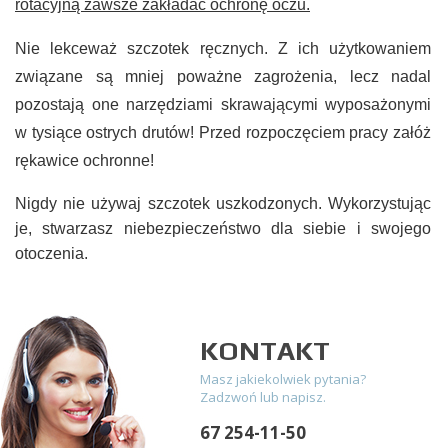
rotacyjną zawsze zakładać ochronę oczu.
Nie lekceważ szczotek ręcznych. Z ich użytkowaniem
związane są mniej poważne zagrożenia, lecz nadal
pozostają one narzędziami skrawającymi wyposażonymi
w tysiące ostrych drutów! Przed rozpoczęciem pracy załóż
rękawice ochronne!
Nigdy nie używaj szczotek uszkodzonych. Wykorzystując
je, stwarzasz niebezpieczeństwo dla siebie i swojego
otoczenia.
KONTAKT
Masz jakiekolwiek pytania?
Zadzwoń lub napisz.
67 254-11-50