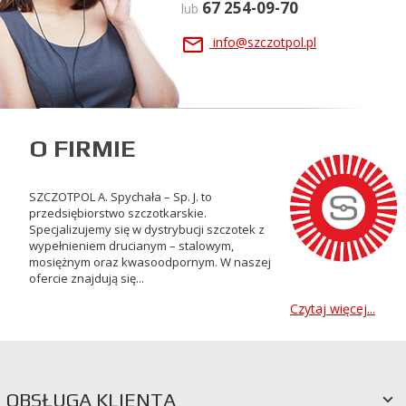
67 254-09-70
lub
info@szczotpol.pl
O FIRMIE
SZCZOTPOL A. Spychała – Sp. J. to
przedsiębiorstwo szczotkarskie.
Specjalizujemy się w dystrybucji szczotek z
wypełnieniem drucianym – stalowym,
mosiężnym oraz kwasoodpornym. W naszej
ofercie znajdują się...
Czytaj więcej...
OBSŁUGA KLIENTA