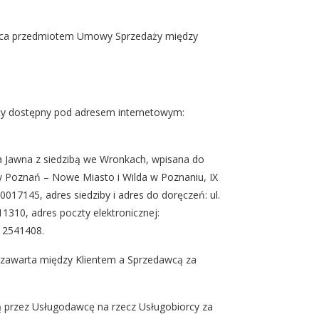
ąca przedmiotem Umowy Sprzedaży między
y dostępny pod adresem internetowym:
awna z siedzibą we Wronkach, wpisana do
 Poznań – Nowe Miasto i Wilda w Poznaniu, IX
145, adres siedziby i adres do doręczeń: ul.
310, adres poczty elektronicznej:
 2541408.
awarta między Klientem a Sprzedawcą za
przez Usługodawcę na rzecz Usługobiorcy za