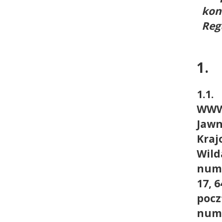
kon
Reg
1.
1.1
WWW.
Jawn
Kraj
Wild
nume
17, 
pocz
nume