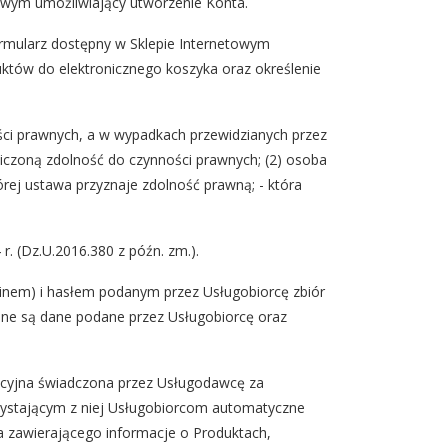
wym umożliwiający utworzenie Konta.
mularz dostępny w Sklepie Internetowym
któw do elektronicznego koszyka oraz określenie
ści prawnych, a w wypadkach przewidzianych przez
iczoną zdolność do czynności prawnych; (2) osoba
rej ustawa przyznaje zdolność prawną; - która
 (Dz.U.2016.380 z późn. zm.).
inem) i hasłem podanym przez Usługobiorcę zbiór
e są dane podane przez Usługobiorcę oraz
ucyjna świadczona przez Usługodawcę za
rzystającym z niej Usługobiorcom automatyczne
ra zawierającego informacje o Produktach,