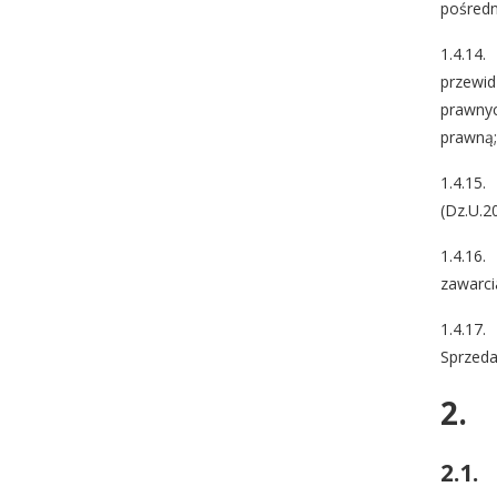
pośredn
1.4.14.
przewid
prawnyc
prawną;
1.4.15
(Dz.U.2
1.4.16.
zawarci
1.4.17.
Sprzeda
2.
2.1