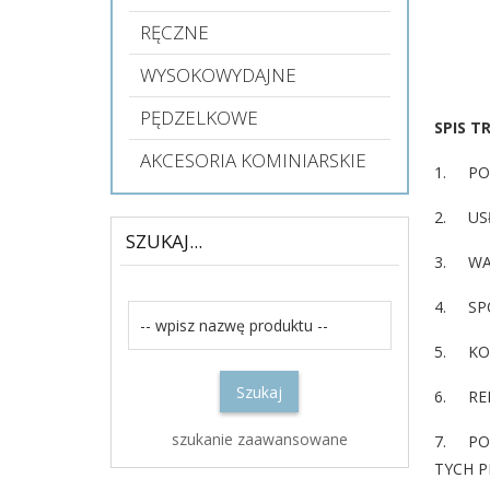
RĘCZNE
WYSOKOWYDAJNE
PĘDZELKOWE
SPIS TR
AKCESORIA KOMINIARSKIE
1. PO
2. USŁ
SZUKAJ...
3. WA
Szukaj...
4. SPO
5. KO
Szukaj
6. REK
szukanie zaawansowane
7. PO
TYCH 