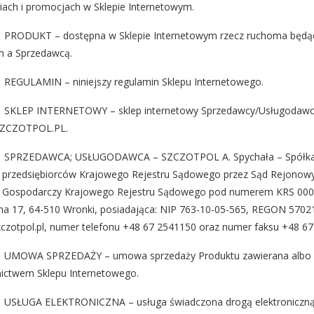
ach i promocjach w Sklepie Internetowym.
 PRODUKT – dostępna w Sklepie Internetowym rzecz ruchoma będ
m a Sprzedawcą.
REGULAMIN – niniejszy regulamin Sklepu Internetowego.
. SKLEP INTERNETOWY – sklep internetowy Sprzedawcy/Usługodawc
ZCZOTPOL.PL.
. SPRZEDAWCA; USŁUGODAWCA – SZCZOTPOL A. Spychała – Spółka J
u przedsiębiorców Krajowego Rejestru Sądowego przez Sąd Rejonowy
 Gospodarczy Krajowego Rejestru Sądowego pod numerem KRS 0000017
a 17, 64-510 Wronki, posiadająca: NIP 763-10-05-565, REGON 570211
czotpol.pl, numer telefonu +48 67 2541150 oraz numer faksu +48 67
. UMOWA SPRZEDAŻY – umowa sprzedaży Produktu zawierana albo z
ictwem Sklepu Internetowego.
 USŁUGA ELEKTRONICZNA – usługa świadczona drogą elektroniczną 