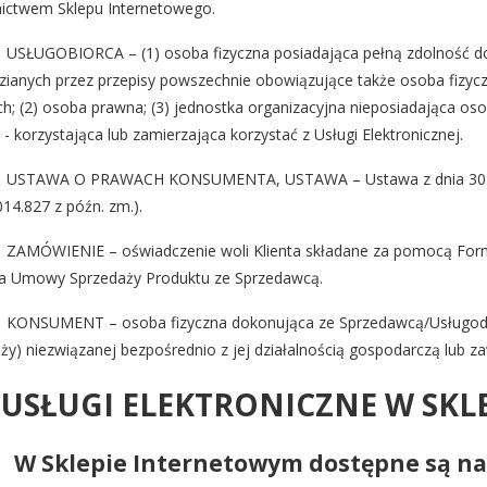
ictwem Sklepu Internetowego.
 USŁUGOBIORCA – (1) osoba fizyczna posiadająca pełną zdolność d
zianych przez przepisy powszechnie obowiązujące także osoba fizyc
h; (2) osoba prawna; (3) jednostka organizacyjna nieposiadająca os
 - korzystająca lub zamierzająca korzystać z Usługi Elektronicznej.
. USTAWA O PRAWACH KONSUMENTA, USTAWA – Ustawa z dnia 30 m
014.827 z późn. zm.).
 ZAMÓWIENIE – oświadczenie woli Klienta składane za pomocą Form
a Umowy Sprzedaży Produktu ze Sprzedawcą.
 KONSUMENT – osoba fizyczna dokonująca ze Sprzedawcą/Usługoda
ży) niezwiązanej bezpośrednio z jej działalnością gospodarczą lub 
 USŁUGI ELEKTRONICZNE W SK
.
W Sklepie Internetowym dostępne są na