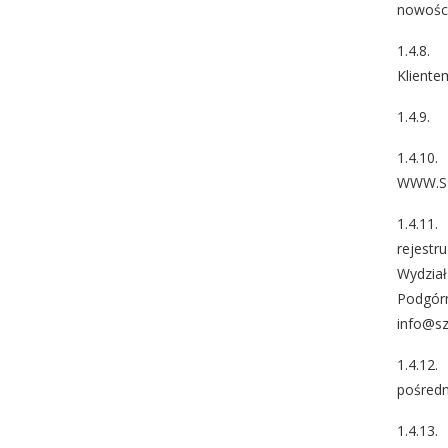
nowości
1.4.8.
Kliente
1.4.9. 
1.4.10
WWW.S
1.4.11
rejestr
Wydział
Podgórn
info@sz
1.4.12
pośredn
1.4.13.