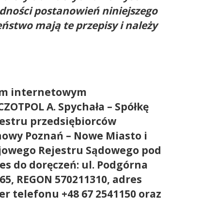
ności postanowień niniejszego
stwo mają te przepisy i należy
em internetowym
ZOTPOL A. Spychała – Spółkę
jestru przedsiębiorców
nowy Poznań – Nowe Miasto i
ajowego Rejestru Sądowego pod
es do doręczeń: ul. Podgórna
565, REGON 570211310, adres
er telefonu +48 67 2541150 oraz