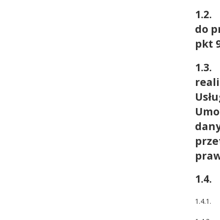
1.2
do p
pkt 
1.3
real
Usłu
Umow
dany
prze
praw
1.4
1.4.1. 