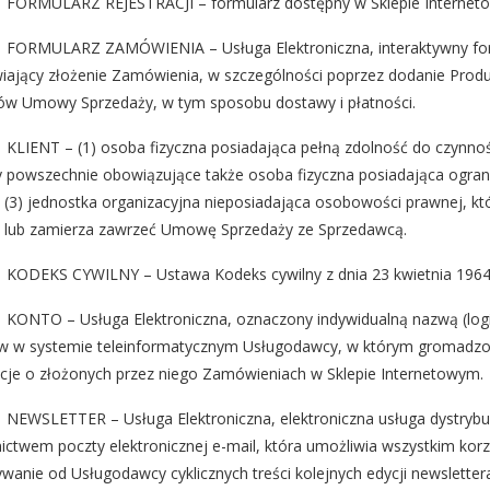
FORMULARZ REJESTRACJI – formularz dostępny w Sklepie Interneto
FORMULARZ ZAMÓWIENIA – Usługa Elektroniczna, interaktywny for
iający złożenie Zamówienia, w szczególności poprzez dodanie Produ
w Umowy Sprzedaży, w tym sposobu dostawy i płatności.
KLIENT – (1) osoba fizyczna posiadająca pełną zdolność do czynno
y powszechnie obowiązujące także osoba fizyczna posiadająca ogran
 (3) jednostka organizacyjna nieposiadająca osobowości prawnej, któ
 lub zamierza zawrzeć Umowę Sprzedaży ze Sprzedawcą.
KODEKS CYWILNY – Ustawa Kodeks cywilny z dnia 23 kwietnia 1964 r.
KONTO – Usługa Elektroniczna, oznaczony indywidualną nazwą (log
 w systemie teleinformatycznym Usługodawcy, w którym gromadzon
cje o złożonych przez niego Zamówieniach w Sklepie Internetowym.
NEWSLETTER – Usługa Elektroniczna, elektroniczna usługa dystryb
ictwem poczty elektronicznej e-mail, która umożliwia wszystkim ko
wanie od Usługodawcy cyklicznych treści kolejnych edycji newslette